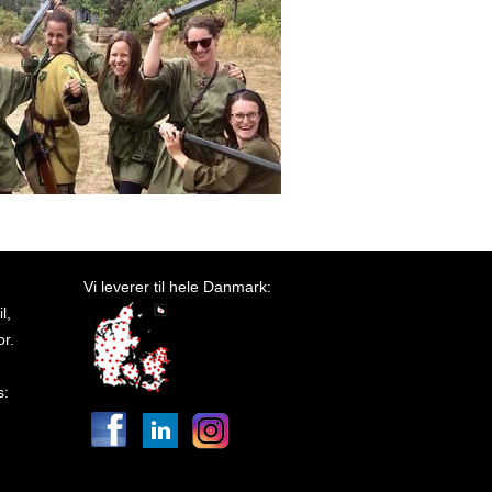
Vi leverer til hele Danmark:
l,
or.
s: