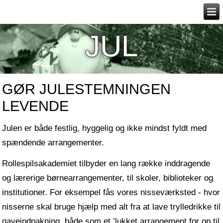
JUL
GØR JULESTEMNINGEN
LEVENDE
Julen er både festlig, hyggelig og ikke mindst fyldt med
spændende arrangementer.
Rollespilsakademiet tilbyder en lang række inddragende
og lærerige børnearrangementer, til skoler, biblioteker og
institutioner. For eksempel fås vores nisseværksted - hvor
nisserne skal bruge hjælp med alt fra at lave trylledrikke til
gaveindpakning, både som et ’lukket arrangement for op til